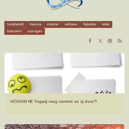
tudatalatti
trauma
mentor
valtozas
fejlodes
lelek
belsoero
szorogas
HOGYAN NE fogadj meg semmit az új évre?!