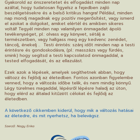
Gyakorold az önszeretetet és elfogadást minden nap
azáltal, hogy tudatosan figyelsz a fejedben zajló
beszélgetésekre és a belső kritikus hangra! Például, minden
nap mondj magadnak egy pozitív megerősítést, vagy ismerd
el azokat a dolgokat, amiket elértél és amikben sikeres
voltál! Tegyél minden nap valamilyen önmagadat ápoló
tevékenységet, pl.: olvass egy könyvet, sétálj a
természetben, vagy hallgass meg egy kedvenc zenédet,
táncolj, énekelj .. Testi érintés: szánj időt minden nap a testi
érintésre és gondoskodásra, (pl.: masszázs vagy fürdés,
smink) hogy segítsd a testi kapcsolatod önmagaddal, a
tested elfogadását, és az ellazulást.
Ezek azok a lépések, amelyek segíthetnek abban, hogy
változz és fejlődj az életedben. Fontos azonban figyelembe
venned, hogy a változás időbe telik, és nem mindig könnyű.
Légy türelmes magaddal, lépésről lépésre haladj az úton,
hogy elérd az általad kitűzött célokat és fejlődj az
életedben.
A következő cikkemben kiderül, hogy mik a változás hatásai
az életedre, és mit nyerhetsz, ha belevágsz.
Szerző: Nagy Erika