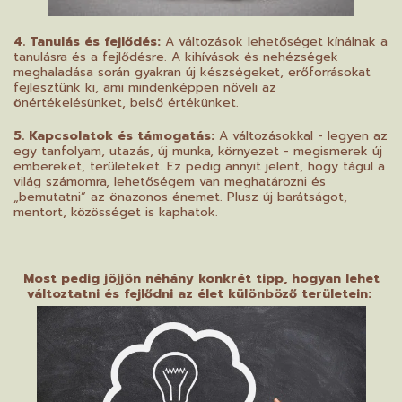
4. Tanulás és fejlődés:
A változások lehetőséget kínálnak a
tanulásra és a fejlődésre. A kihívások és nehézségek
meghaladása során gyakran új készségeket, erőforrásokat
fejlesztünk ki, ami mindenképpen növeli az
önértékelésünket, belső értékünket.
5. Kapcsolatok és támogatás:
A változásokkal - legyen az
egy tanfolyam, utazás, új munka, környezet - megismerek új
embereket, területeket. Ez pedig annyit jelent, hogy tágul a
világ számomra, lehetőségem van meghatározni és
„bemutatni” az önazonos énemet. Plusz új barátságot,
mentort, közösséget is kaphatok.
Most pedig jöjjön néhány konkrét tipp, hogyan lehet
változtatni és fejlődni az élet különböző területein: