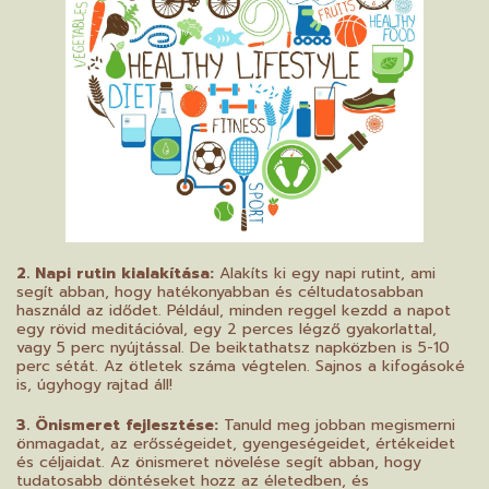
2. Napi rutin kialakítása:
Alakíts ki egy napi rutint, ami
segít abban, hogy hatékonyabban és céltudatosabban
használd az idődet. Például, minden reggel kezdd a napot
egy rövid meditációval, egy 2 perces légző gyakorlattal,
vagy 5 perc nyújtással. De beiktathatsz napközben is 5-10
perc sétát. Az ötletek száma végtelen. Sajnos a kifogásoké
is, úgyhogy rajtad áll!
3. Önismeret fejlesztése:
Tanuld meg jobban megismerni
önmagadat, az erősségeidet, gyengeségeidet, értékeidet
és céljaidat. Az önismeret növelése segít abban, hogy
tudatosabb döntéseket hozz az életedben, és