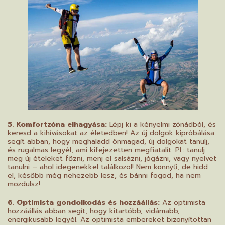
5. Komfortzóna elhagyása:
Lépj ki a kényelmi zónádból, és
keresd a kihívásokat az életedben! Az új dolgok kipróbálása
segít abban, hogy meghaladd önmagad, új dolgokat tanulj,
és rugalmas legyél, ami kifejezetten megfiatalít. Pl.: tanulj
meg új ételeket főzni, menj el salsázni, jógázni, vagy nyelvet
tanulni – ahol idegenekkel találkozol! Nem könnyű, de hidd
el, később még nehezebb lesz, és bánni fogod, ha nem
mozdulsz!
6. Optimista gondolkodás és hozzáállás:
Az optimista
hozzáállás abban segít, hogy kitartóbb, vidámabb,
energikusabb legyél. Az optimista embereket bizonyítottan