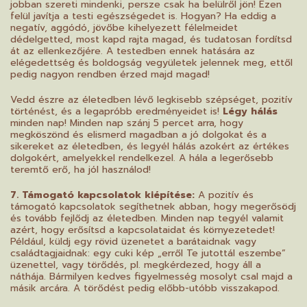
jobban szereti mindenki, persze csak ha belülről jön! Ezen
felül javítja a testi egészségedet is. Hogyan? Ha eddig a
negatív, aggódó, jövőbe kihelyezett félelmeidet
dédelgetted, most kapd rajta magad, és tudatosan fordítsd
át az ellenkezőjére. A testedben ennek hatására az
elégedettség és boldogság vegyületek jelennek meg, ettől
pedig nagyon rendben érzed majd magad!
Vedd észre az életedben lévő legkisebb szépséget, pozitív
történést, és a legapróbb eredményeidet is!
Légy hálás
minden nap! Minden nap szánj 5 percet arra, hogy
megköszönd és elismerd magadban a jó dolgokat és a
sikereket az életedben, és legyél hálás azokért az értékes
dolgokért, amelyekkel rendelkezel. A hála a legerősebb
teremtő erő, ha jól használod!
7. Támogató kapcsolatok kiépítése:
A pozitív és
támogató kapcsolatok segíthetnek abban, hogy megerősödj
és tovább fejlődj az életedben. Minden nap tegyél valamit
azért, hogy erősítsd a kapcsolataidat és környezetedet!
Például, küldj egy rövid üzenetet a barátaidnak vagy
családtagjaidnak: egy cuki kép „erről Te jutottál eszembe”
üzenettel, vagy törődés, pl. megkérdezed, hogy áll a
náthája. Bármilyen kedves figyelmesség mosolyt csal majd a
másik arcára. A törődést pedig előbb-utóbb visszakapod.