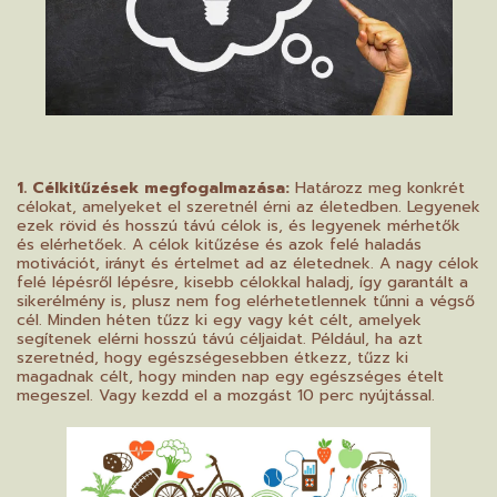
1. Célkitűzések megfogalmazása:
Határozz meg konkrét
célokat, amelyeket el szeretnél érni az életedben. Legyenek
ezek rövid és hosszú távú célok is, és legyenek mérhetők
és elérhetőek. A célok kitűzése és azok felé haladás
motivációt, irányt és értelmet ad az életednek. A nagy célok
felé lépésről lépésre, kisebb célokkal haladj, így garantált a
sikerélmény is, plusz nem fog elérhetetlennek tűnni a végső
cél. Minden héten tűzz ki egy vagy két célt, amelyek
segítenek elérni hosszú távú céljaidat. Például, ha azt
szeretnéd, hogy egészségesebben étkezz, tűzz ki
magadnak célt, hogy minden nap egy egészséges ételt
megeszel. Vagy kezdd el a mozgást 10 perc nyújtással.