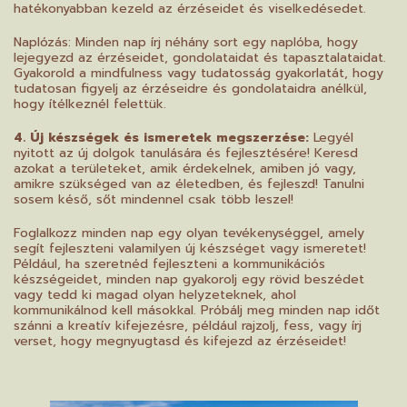
hatékonyabban kezeld az érzéseidet és viselkedésedet.
Naplózás: Minden nap írj néhány sort egy naplóba, hogy
lejegyezd az érzéseidet, gondolataidat és tapasztalataidat.
Gyakorold a mindfulness vagy tudatosság gyakorlatát, hogy
tudatosan figyelj az érzéseidre és gondolataidra anélkül,
hogy ítélkeznél felettük.
4. Új készségek és ismeretek megszerzése:
Legyél
nyitott az új dolgok tanulására és fejlesztésére! Keresd
azokat a területeket, amik érdekelnek, amiben jó vagy,
amikre szükséged van az életedben, és fejleszd! Tanulni
sosem késő, sőt mindennel csak több leszel!
Foglalkozz minden nap egy olyan tevékenységgel, amely
segít fejleszteni valamilyen új készséget vagy ismeretet!
Például, ha szeretnéd fejleszteni a kommunikációs
készségeidet, minden nap gyakorolj egy rövid beszédet
vagy tedd ki magad olyan helyzeteknek, ahol
kommunikálnod kell másokkal. Próbálj meg minden nap időt
szánni a kreatív kifejezésre, például rajzolj, fess, vagy írj
verset, hogy megnyugtasd és kifejezd az érzéseidet!