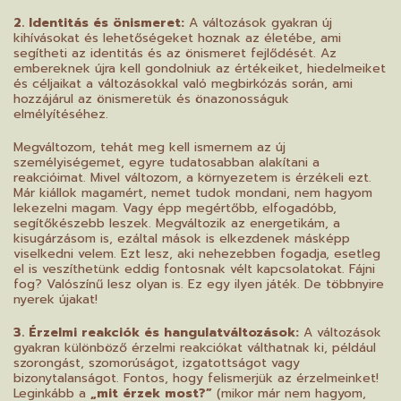
2. Identitás és önismeret:
A változások gyakran új
kihívásokat és lehetőségeket hoznak az életébe, ami
segítheti az identitás és az önismeret fejlődését. Az
embereknek újra kell gondolniuk az értékeiket, hiedelmeiket
és céljaikat a változásokkal való megbirkózás során, ami
hozzájárul az önismeretük és önazonosságuk
elmélyítéséhez.
Megváltozom, tehát meg kell ismernem az új
személyiségemet, egyre tudatosabban alakítani a
reakcióimat. Mivel változom, a környezetem is érzékeli ezt.
Már kiállok magamért, nemet tudok mondani, nem hagyom
lekezelni magam. Vagy épp megértőbb, elfogadóbb,
segítőkészebb leszek. Megváltozik az energetikám, a
kisugárzásom is, ezáltal mások is elkezdenek másképp
viselkedni velem. Ezt lesz, aki nehezebben fogadja, esetleg
el is veszíthetünk eddig fontosnak vélt kapcsolatokat. Fájni
fog? Valószínű lesz olyan is. Ez egy ilyen játék. De többnyire
nyerek újakat!
3. Érzelmi reakciók és hangulatváltozások:
A változások
gyakran különböző érzelmi reakciókat válthatnak ki, például
szorongást, szomorúságot, izgatottságot vagy
bizonytalanságot. Fontos, hogy felismerjük az érzelmeinket!
Leginkább a
„mit érzek most?”
(mikor már nem hagyom,