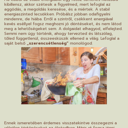
kibillensz, akkor szétesik a figyelmed, mert lefoglal az
aggódás, a megoldás keresése, és a miértek. A stabil
energiaszinted lecsökken. Próbálsz jobban odafigyelni
mindenre, de hiába. Erről a szintről, csökkent energiával
kevés eséllyel fogsz meghozni jó döntéseket, és nem látod
meg a lehetőségeket sem. A dolgaidat elhagyod, elfelejted.
Semmi nem úgy történik, ahogy tervezted és látszólag,
tőled függetlenül, összeesküszik ellened a világ. Lefoglal a
saját belső
„szerencsétlenség”
monológod.
Ennek ismeretében érdemes visszatekintve összegezni a
véletlen történéseket az életedben. Máris rá fogsz jönni,