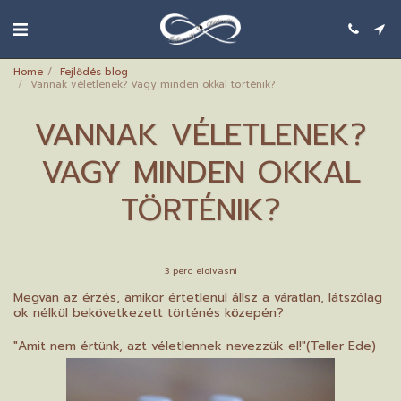
Home
Fejlődés blog
Vannak véletlenek? Vagy minden okkal történik?
VANNAK VÉLETLENEK?
VAGY MINDEN OKKAL
TÖRTÉNIK?
3 perc elolvasni
Megvan az érzés, amikor értetlenül állsz a váratlan, látszólag
ok nélkül bekövetkezett történés közepén?
"Amit nem értünk, azt véletlennek nevezzük el!"(Teller Ede)