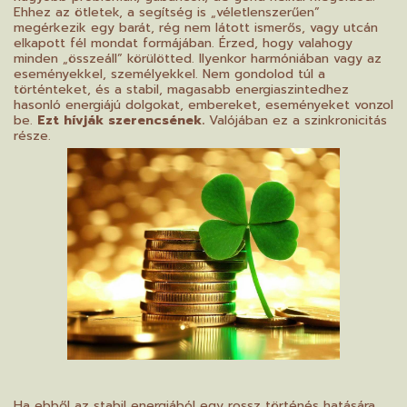
Ehhez az ötletek, a segítség is „véletlenszerűen”
megérkezik egy barát, rég nem látott ismerős, vagy utcán
elkapott fél mondat formájában. Érzed, hogy valahogy
minden „összeáll” körülötted. Ilyenkor harmóniában vagy az
eseményekkel, személyekkel. Nem gondolod túl a
történteket, és a stabil, magasabb energiaszintedhez
hasonló energiájú dolgokat, embereket, eseményeket vonzol
be.
Ezt hívják szerencsének.
Valójában ez a szinkronicitás
része.
Ha ebből az stabil energiából egy rossz történés hatására