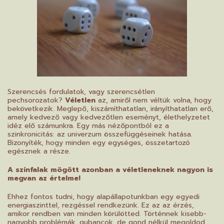
Szerencsés fordulatok, vagy szerencsétlen
pechsorozatok?
Véletlen
az, amiről nem véltük volna, hogy
bekövetkezik. Meglepő, k
iszámíthatatlan, irányíthatatlan erő,
amely kedvező vagy kedvezőtlen eseményt, élethelyzetet
idéz elő számunkra. Egy más nézőpontból ez a
szinkronicitás: az univerzum összefüggéseinek hatása.
Bizonyíték, hogy minden egy egységes, összetartozó
egésznek a része.
A színfalak mögött azonban a véletleneknek nagyon is
megvan az értelme!
Ehhez fontos tudni, hogy alapállapotunkban egy egyedi
energiaszinttel, rezgéssel rendkezünk. Ez az az érzés,
amikor rendben van minden körülötted. Történnek kisebb-
nagyobb problémák, gubancok, de gond nélkül megoldod.